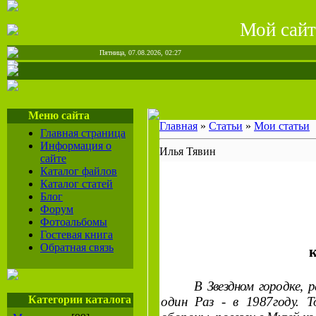
Мой сайт
Пятница, 07.08.2026, 02:27
Меню сайта
Главная
»
Статьи
»
Мои статьи
Главная страница
Информация о
Илья Тявин
сайте
Каталог файлов
Каталог статей
Блог
Форум
Фотоальбомы
Гостевая книга
Обратная связь
В Звездном городке, р
Категории каталога
один Раз - в 1987году.
Т