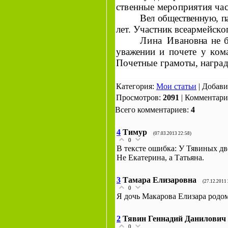
ственные мероприятия час
Вел общественную, п
лет. Участник всеар­
мейског
Лина Ива­
новна не б
уважении и
почете у кома
Почетные грамоты, награ­
д
Категория:
Мои статьи
| Добав
Просмотров:
2091
| Комментар
Всего комментариев:
4
4
Тимур
(07.03.2013 22:58)
0
В тексте ошибка: У Тявиных дв
Не Екатерина, а Татьяна.
3
Тамара Елизаровна
(27.12.2011 
0
Я дочь Макарова Елизара родом
2
Тявин Геннадий Данилович
0