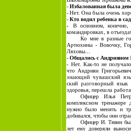
-
Избалованная была дев
-
Нет. Она была очень хо
-
Кто водил ребенка в са
-
В основном, конечно, 
командировках, в отъезда
Ко мне в разные г
Артюхины - Вовочку, Го
Ляховы...
-
Общались с Андрияном 
-
Нет. Как-то не получало
что Андриян Григорь­
еви
знающий чувашский яз
ский разговорный
язык 
здоровья, пе­
решла работа
Офицер
Илья Петр
комплексном тренажере д
нужно было
менять и т
добивался, чтобы они отр
Офицер И. Тявин бы
лет ему доверяли вынос