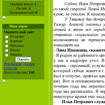
Сейчас
Илья Петров
Онлайн всего:
1
Гостей:
1
со своей супругой Линой И
Пользователей:
0
кухне, за сто­лом. К наше
У Тявиных две дочер
Тимур. Алексей окончил
Наш опрос
семьей в этом же городк
Оцените мой сайт
ственного социального 
Отлично
космонавтов на тренаже
Хорошо
помогают им.
Неплохо
-
Лина Ивановна, скажите,
Плохо
Ужасно
-
Я родом из районного цен
у нас в квартире
угол. В
Результаты
|
Архив
парень - скромный, услуж
опросов
который
сейчас живет в г
Всего ответов:
148
был в отпуске, приехал как
км
). Вот и познако­
мились,
течение
года мы перепи
года
мы расписались. Я пер
некоторое время ему
выд
-
Илья Петрович
служи