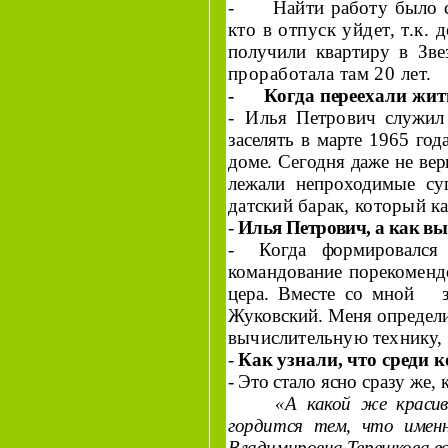
-
Найти работу было с
кто в отпуск уйдет, т.к.
д
получили квартиру в Зве
проработала там 20 лет.
-
Когда переехали жит
-
Илья Петрович
служил 
заселять в марте 1965 го
доме. Сегодня даже не вер
лежали непроходимые суг
датский барак, который ка
-
Илья Петрович
, а как в
-
Когда формировался
командование порекомен
цера. Вместе со мной
Жуковский. Меня определ
вычислительную технику, 
-
Как узнали, что среди 
-
Это стало ясно сразу же, 
«А какой же красив
гордится тем, что именн
Владимировна
Терешкова во