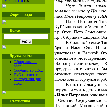
обороны,
повезли в Музей ко
Мои статьи
[99]
Через 18 лет я снова
земляку, ветерану
Центра
Форма входа
паса Илье Петровичу ТЯ
Илья Петрович
Тяви
Куй­
бышевской области в 1
Поиск
г
.р. Отец, Петр Семено­
вич
г
.р., бабушка - Евдокия О
В большой семье Тяв
брат и Илья. Отца Иль
участвовал в Великой Оте
Друзья сайта
отдельного мотострелко­
во
Официальный
оборону Ленинграда», «З
блог
продержался 6 часов
и бы
Сообщество uCoz
окончил советскую пар
FAQ по системе
После войны вернул­
ся к ра
Инструкции для
uCoz
В школе Илья училс
поручали учить детей в
мл
-
Илья Петрович
, как вы
-
Окончил Серпуховское во
Статистика
Чкаловский
Мос­
ковской о